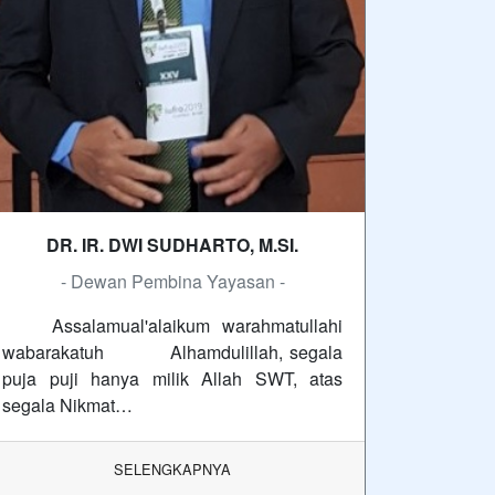
DR. IR. DWI SUDHARTO, M.SI.
- Dewan Pembina Yayasan -
Assalamual'alaikum warahmatullahi
wabarakatuh Alhamdulillah, segala
puja puji hanya milik Allah SWT, atas
segala Nikmat…
SELENGKAPNYA