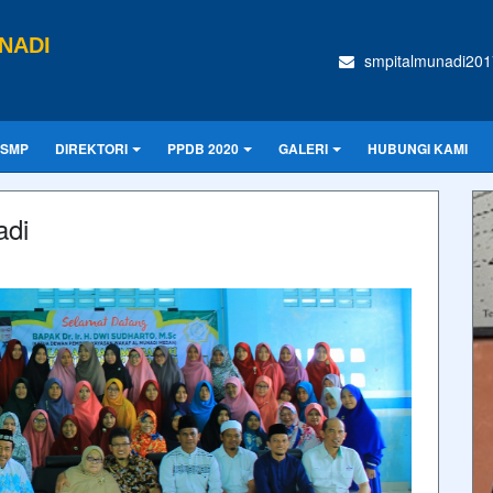
NADI
smpitalmunadi20
 SMP
DIREKTORI
PPDB 2020
GALERI
HUBUNGI KAMI
adi