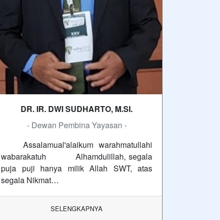
DR. IR. DWI SUDHARTO, M.SI.
- Dewan Pembina Yayasan -
Assalamual'alaikum warahmatullahi
wabarakatuh Alhamdulillah, segala
puja puji hanya milik Allah SWT, atas
segala Nikmat…
SELENGKAPNYA