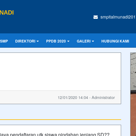
NADI
smpitalmunadi20
 SMP
DIREKTORI
PPDB 2020
GALERI
HUBUNGI KAMI
12/01/2020 14:04 - Administrator
iaya pendaftaran utk siswa pindahan jenjang SD??