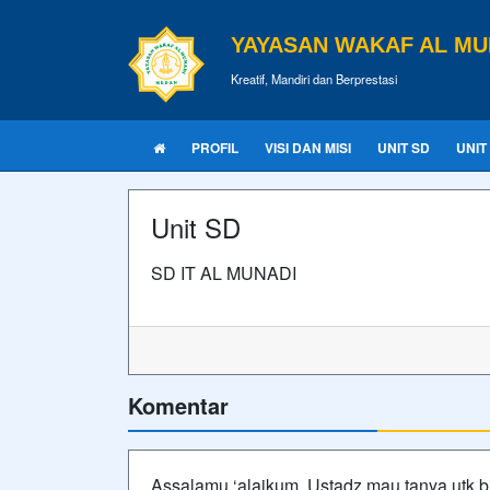
YAYASAN WAKAF AL MU
Kreatif, Mandiri dan Berprestasi
PROFIL
VISI DAN MISI
UNIT SD
UNIT
Unit SD
SD IT AL MUNADI
Komentar
Assalamu ‘alaikum. Ustadz mau tanya utk b