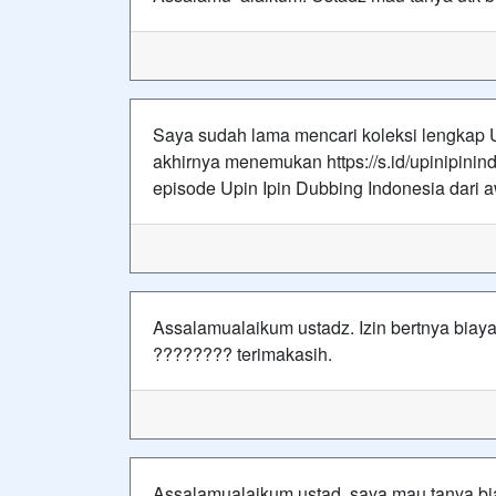
Saya sudah lama mencari koleksi lengkap U
akhirnya menemukan https://s.id/upinipini
episode Upin Ipin Dubbing Indonesia dari a
Assalamualaikum ustadz. Izin bertnya biay
???????? terimakasih.
Assalamualaikum ustad, saya mau tanya bi